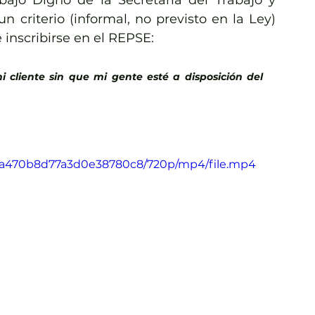
bajo Digno de la Secretaría del Trabajo y 
n criterio (informal, no previsto en la Ley) 
 inscribirse en el REPSE:
i cliente sin que mi gente esté a disposición del 
cdba470b8d77a3d0e38780c8/720p/mp4/file.mp4