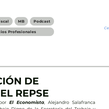
iscal
MB
Podcast
C
cios Profesionales
CIÓN DE
 EL REPSE
por 
El Economista
, Alejandro Salafranca 