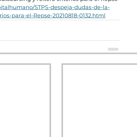
pitalhumano/STPS-despeja-dudas-de-la-
erios-para-el-Repse-20210818-0132.html