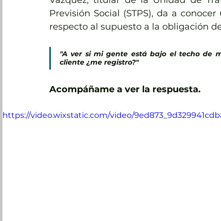
Vázquez, titular de la Unidad de Tra
Previsión Social (STPS), da a conocer u
respecto al supuesto a la obligación de
"A ver si mi gente está bajo el techo de m
cliente ¿me registro?"
Acompáñame a ver la respuesta.
https://video.wixstatic.com/video/9ed873_9d329941