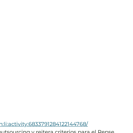
n:li:activity:6833791284122144768/
tsourcing y reitera criterios para el Repse 