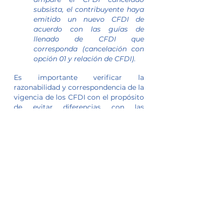
subsista, el contribuyente haya 
emitido un nuevo CFDI de 
acuerdo con las guías de 
llenado de CFDI que 
corresponda (cancelación con 
opción 01 y relación de CFDI).
Es importante verificar la 
razonabilidad y correspondencia de la 
vigencia de los CFDI con el propósito 
de evitar diferencias con las 
declaraciones fiscales que motiven 
actos persuasivos por parte de la 
autoridad fiscal (invitación para 
aclaración de diferencias por correo 
electrónico o revisiones de vigilancia 
profunda); así también no omito 
mencionar la posibilidad de la multa 
prevista en el artículo 82 fracción XLII 
del Código Fiscal de la Federación,  
por no cancelar los CFDI de ingresos 
cuando dichos comprobantes se 