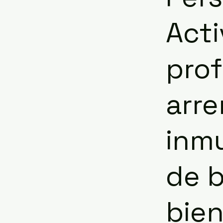
Acti
prof
arr
inmu
de b
bien