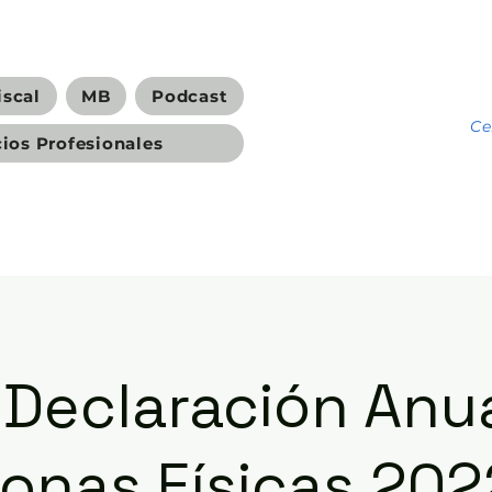
iscal
MB
Podcast
C
cios Profesionales
 Declaración Anu
onas Físicas 202