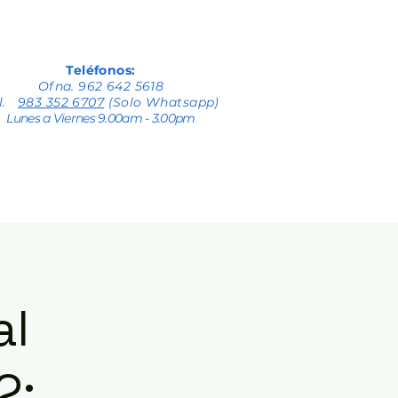
Teléfonos:
Ofna. 962 642 5618
el.
983 352 6707
(Solo Whatsapp)
Lunes a Viernes 9.00am - 3.00pm
al
2: