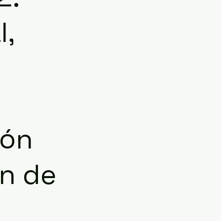
l,
ión
ón de