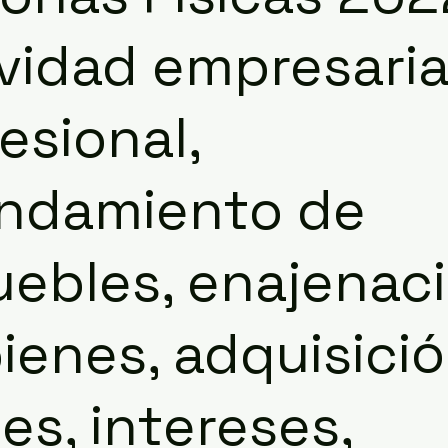
vidad empresaria
esional,
endamiento de
ebles, enajenac
ienes, adquisici
es, intereses,