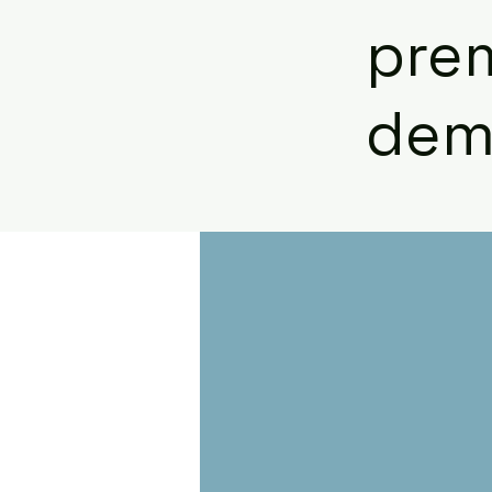
prem
dem