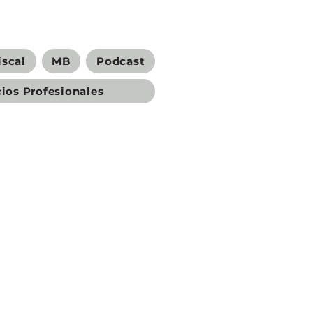
iscal
MB
Podcast
C
cios Profesionales