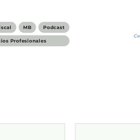
iscal
MB
Podcast
C
cios Profesionales