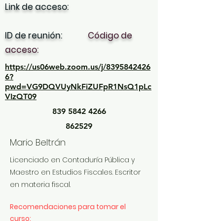
Link de acceso:
ID de reunión:
Código de
acceso:
https://us06web.zoom.us/j/8395842426
6?
pwd=VG9DQVUyNkFiZUFpR1NsQ1pLc
VIzQT09
839 5842 4266
862529
Mario Beltrán
Licenciado en Contaduría Pública y
Maestro en Estudios Fiscales. Escritor
en materia fiscal.
Recomendaciones para tomar el
curso: