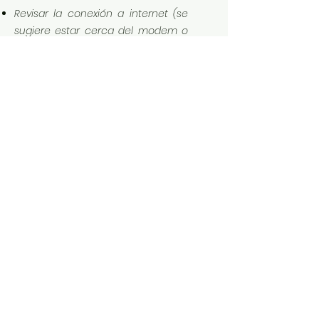
Revisar la conexión a internet (se
sugiere estar cerca del modem o
conectarse por cable de red)
Tomar el curso con un equipo de
cómputo adecuado y tener
instalado zoom
Usar audífonos para evitar la
filtración de ruidos
Dudas en el acceso, favor de
comunicarse por
WhatsApp
https://wa.me/message/O6DP5P2ST
UGPO1
(9621276509)
MATERIAL DE TRABAJO
Te comparto los datos de
acceso, material y archivos de
apoyo del curso impartido: