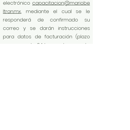
electrónico
capacitacion@mariobe
ltran.mx
, mediante el cual se le
responderá de confirmado su
correo y se darán instrucciones
para datos de facturación (plazo
no mayor de 24 horas al momento
de recepción de su correo
electrónico).
*Nuestros precios incluyen el
Impuesto al Valor Agregado.
**El Comprobante Fiscal Digital por
Internet es emitido por una
persona física tributando en el
Régimen de Actividades
Empresariales y Profesionales.