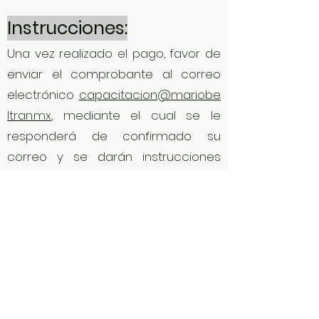
Instrucciones:
Una vez realizado el pago, favor de
enviar el comprobante al correo
electrónico
capacitacion@mariobe
ltran.mx
, mediante el cual se le
responderá de confirmado su
correo y se darán instrucciones
para datos de facturación (plazo
no mayor de 24 horas al momento
de recepción de su correo
electrónico).
*Nuestros precios incluyen el
Impuesto al Valor Agregado.