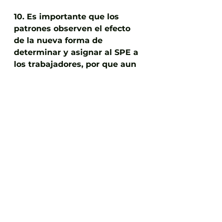
10. Es importante que los 
patrones observen el efecto 
de la nueva forma de 
determinar y asignar al SPE a 
los trabajadores, por que aun 
así habrá ISR a retener.
11. No se permite que el patrón 
pueda acreditar el SPE 
pagado contra ISR propio o el 
retenido a terceros.