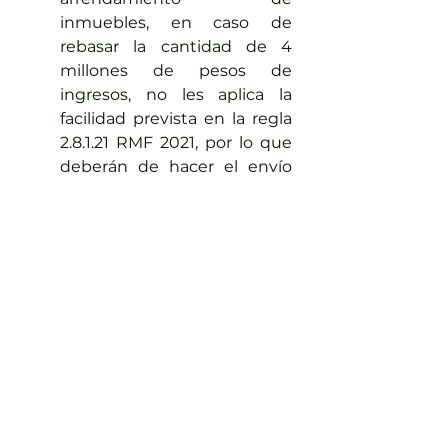
inmuebles, en caso de 
rebasar la cantidad de 4 
millones de pesos de 
ingresos, no les aplica la 
facilidad prevista en la regla 
2.8.1.21 RMF 2021, por lo que 
deberán de hacer el envío 
correspondiente.
Respecto a la Declaración 
Informativa de Operaciones 
con Terceros (DIOT), si bien 
es cierto se prevé la facilidad 
de quedar relevados del 
envío de la misma, en la 
práctica se observa que la 
autoridad no reconoce dicha 
facilidad, señalando como 
omiso el cumplimiento de la 