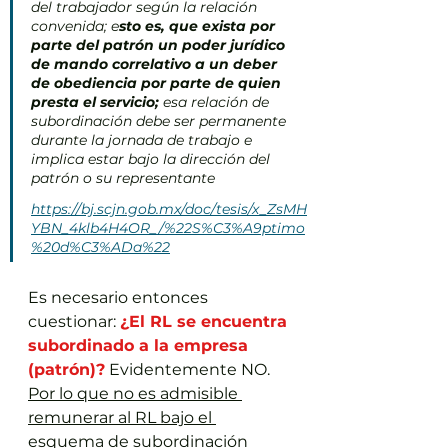
del trabajador según la relación 
convenida; e
sto es, que exista por 
parte del patrón un poder jurídico 
de mando correlativo a un deber 
de obediencia por parte de quien 
presta el servicio; 
esa relación de 
subordinación debe ser permanente 
durante la jornada de trabajo e 
implica estar bajo la dirección del 
patrón o su representante
https://bj.scjn.gob.mx/doc/tesis/x_ZsMH
YBN_4klb4H4OR_/%22S%C3%A9ptimo
%20d%C3%ADa%22
Es necesario entonces 
cuestionar: 
¿El RL se encuentra 
subordinado a la empresa 
(patrón)?
 Evidentemente NO.
Por lo que no es admisible 
remunerar al RL bajo el 
esquema de subordinación 