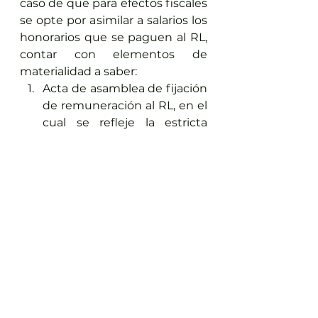
caso de que para efectos fiscales 
se opte por asimilar a salarios los 
honorarios que se paguen al RL, 
contar con elementos de 
materialidad a saber:
Acta de asamblea de fijación 
de remuneración al RL, en el 
cual se refleje la estricta 
indispensabilidad para el 
desarrollo de actividades de 
la persona moral.
Contrato de prestación de 
servicios profesionales.
Escrito de opción de 
asimilación a salarios.
CFDI-n con atributos propios 
del esquema de asimilación 
a salarios.
Evidentemente, el 