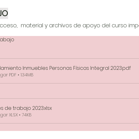
JO
ceso, material y archivos de apoyo del curso impa
rabajo
amiento Inmuebles Personas Físicas Integral 2023
.pdf
ar PDF • 1.34MB
s de trabajo 2023
.xlsx
ar XLSX • 74KB