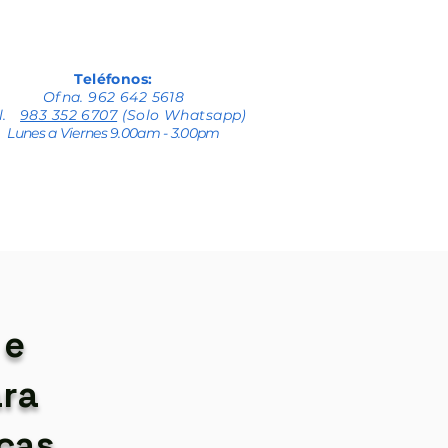
Teléfonos:
Ofna. 962 642 5618
el.
983 352 6707
(Solo Whatsapp)
Lunes a Viernes 9.00am - 3.00pm
 e
ra
icas