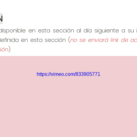
N
disponible en esta sección al día siguiente a su
finida en esta sección (
no se enviará link de ac
ción
).
https://vimeo.com/833905771