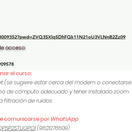
8463009352?pwd=ZVQ3SXlqSDhFQk11N21oU3VLNnB2Zz09
de acceso:
909578
r el curso:
net (se sugiere estar cerca del modem o conectarse
ipo de cómputo adecuado y tener instalado zoom
 filtración de ruidos
 de comunicarse por
WhatsApp
DP5P2STUGPO1
(9621276509)