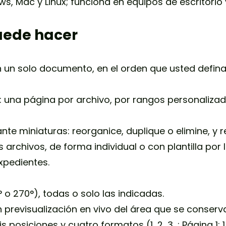
 Mac y Linux; funciona en equipos de escritorio y
uede hacer
 un solo documento, en el orden que usted defin
una página por archivo, por rangos personalizad
te miniaturas: reorganice, duplique o elimine, y 
archivos, de forma individual o con plantilla por 
xpedientes.
° o 270°), todas o solo las indicadas.
previsualización en vivo del área que se conserv
posiciones y cuatro formatos (1, 2, 3…; Página 1; 1