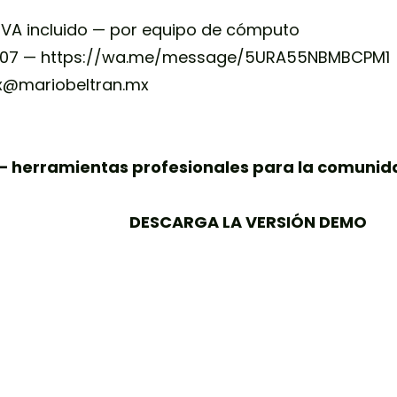
 IVA incluido — por equipo de cómputo
707 —
https://wa.me/message/5URA55NBMBCPM1
mx@mariobeltran.mx
 — herramientas profesionales para la comunida
DESCARGA LA VERSIÓN DEMO