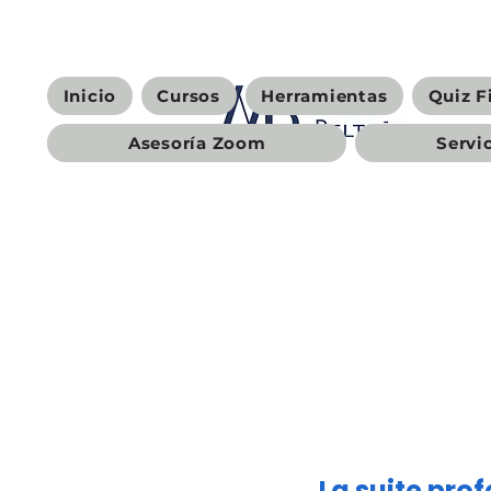
Inicio
Cursos
Herramientas
Quiz F
Asesoría Zoom
Servi
La suite pro