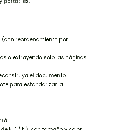
 portátiles.
a (con reordenamiento por
os o extrayendo solo las páginas
reconstruya el documento.
lote para estandarizar la
ará.
 de N; 1 / N), con tamaño y color