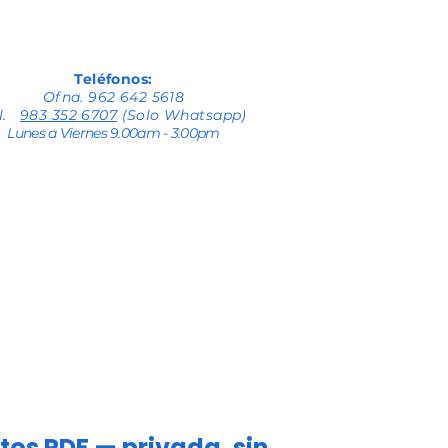
Teléfonos:
Ofna. 962 642 5618
el.
983 352 6707
(Solo Whatsapp)
Lunes a Viernes 9.00am - 3.00pm
tos PDF — privada, sin