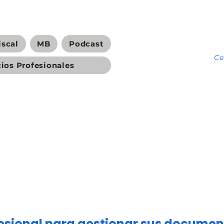
iscal
MB
Podcast
C
cios Profesionales
fesional para gestionar sus documen