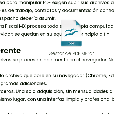
nea para manipular PDF exigen subir sus archivos 
les de trabajo, contratos y documentación confide
espacho debería asumir.
ura Fiscal MX procesa todo en su propia computa
vidor: se quedan en su equipo, de principio a fin.
erente
Gestor de PDF MB.rar
chivos se procesan localmente en el navegador. No
solo archivo que abre en su navegador (Chrome, Ed
ogramas adicionales.
rceros. Una sola adquisición, sin mensualidades a
ismo lugar, con una interfaz limpia y profesional b