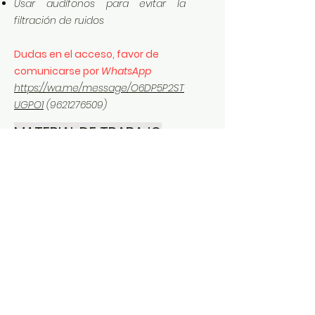
Usar audífonos para evitar la
filtración de ruidos
Dudas en el acceso, favor de
comunicarse por
WhatsApp
https://wa.me/message/O6DP5P2ST
UGPO1
(9621276509)
MATERIAL DE TRABAJO
Te comparto los datos de
acceso, material y archivos de
apoyo del curso impartido:
Material
04 Enajenación de Acciones
.pdf
Descargar PDF • 696KB