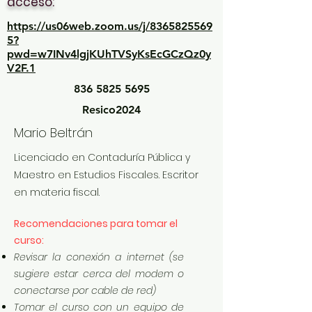
acceso:
https://us06web.zoom.us/j/8365825569
5?
pwd=w7INv4lgjKUhTVSyKsEcGCzQz0y
V2F.1
836 5825 5695
Resico2024
Mario Beltrán
Licenciado en Contaduría Pública y
Maestro en Estudios Fiscales. Escritor
en materia fiscal.
Recomendaciones para tomar el
curso:
Revisar la conexión a internet (se
sugiere estar cerca del modem o
conectarse por cable de red)
Tomar el curso con un equipo de