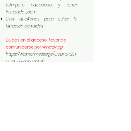
cómputo adecuado y tener
instalado zoom
Usar audífonos para evitar la
filtración de ruidos
Dudas en el acceso, favor de
comunicarse por
WhatsApp
https://wa.me/message/O6DP5P2ST
UGPO1
(9621276509)
MATERIAL DE TRABAJO
Te comparto los datos de
acceso, material y archivos de
apoyo del curso impartido:
Régimen Simplificado de Confianza 2024
.pdf
Descargar PDF • 2.00MB