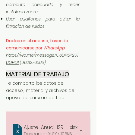
cómputo adecuado y tener
instalado zoom
Usar audífonos para evitar la
filtración de ruidos
Dudas en el acceso, favor de
comunicarse por
WhatsApp
https://wa.me/message/O6DP5P2ST
UGPO1
(9621276509)
MATERIAL DE TRABAJO
Te comparto los datos de
acceso, material y archivos de
apoyo del curso impartido:
Ajuste_Anual_ISR_2023
.xlsx
Descargar XLSX • 106KB