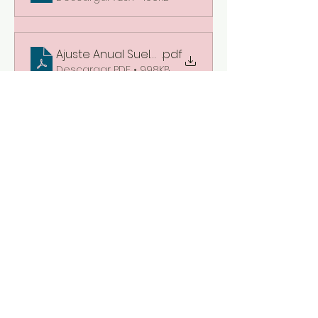
Ajuste Anual Sueldos y Salarios 2023
.pdf
Descargar PDF • 998KB
OK
Aguinaldo 2023
.pdf
Descargar PDF • 1.07MB
Calculadora Aguinaldo 2023
.xlsx
Descargar XLSX • 75KB