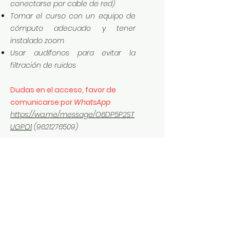
conectarse por cable de red)
Tomar el curso con un equipo de
cómputo adecuado y tener
instalado zoom
Usar audífonos para evitar la
filtración de ruidos
Dudas en el acceso, favor de
comunicarse por
WhatsApp
https://wa.me/message/O6DP5P2ST
UGPO1
(9621276509)
MATERIAL DE TRABAJO
Te comparto los datos de
acceso, material y archivos de
apoyo del curso impartido:
Descarga: