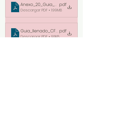
Anexo_20_Guia_de_llenado_CFDI_08032023
.pdf
Descargar PDF • 1.99MB
Guia_llenado_CFDI_ global_08032023
.pdf
Descargar PDF • 911KB
Guia_llenado_Nomina_08032023
.pdf
Descargar PDF • 2.43MB
CFDI 4.0 2023
.pdf
Descargar PDF • 893KB
Régimen Fiscal y Uso CFDI