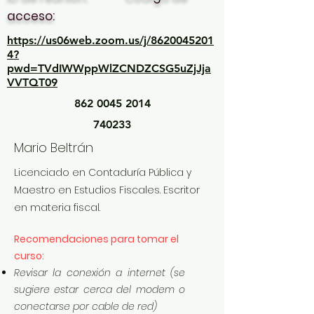
acceso:
https://us06web.zoom.us/j/8620045201
4?
pwd=TVdIWWppWlZCNDZCSG5uZjJja
VVTQT09
862 0045 2014
740233
Mario Beltrán
Licenciado en Contaduría Pública y
Maestro en Estudios Fiscales. Escritor
en materia fiscal.
Recomendaciones para tomar el
curso:
Revisar la conexión a internet (se
sugiere estar cerca del modem o
conectarse por cable de red)