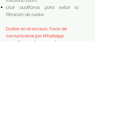
instalado zoom
Usar audífonos para evitar la
filtración de ruidos
Dudas en el acceso, favor de
comunicarse por
WhatsApp
https://wa.me/message/O6DP5P2ST
UGPO1
(9621276509)
MATERIAL DE TRABAJO
Te comparto los datos de
acceso, material y archivos de
apoyo del curso impartido:
Material de Trabajo
Descarga
VIDEO - GRABACIÓN
El video del curso estará