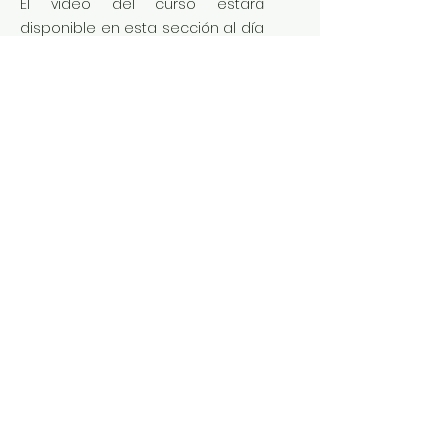
El video del curso estará
disponible en esta sección al día
siguiente a su impartición y que
podrá ser consultado de
manera indefinida en esta
sección (
no se enviará link de
acceso | no está disponible la
descarga, solo la visualización
).
Video Sesión: Viernes 08 de Julio 2022
https://video.wixstatic.com/video/9ed873_8c
b6f8ed85e641ed9dd58070a29e2ec3/1080p
/mp4/file.mp4
Tutoriales externos
Inscripción Persona Física