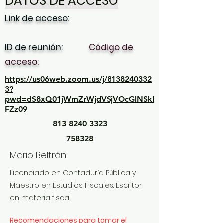
DATOS DE ACCESO
Link de acceso:
ID de reunión:
Código de
acceso:
https://us06web.zoom.us/j/8138240332
3?
pwd=dS8xQ01jWmZrWjdVSjVOcGlNSkl
FZz09
813 8240 3323
758328
Mario Beltrán
Licenciado en Contaduría Pública y
Maestro en Estudios Fiscales. Escritor
en materia fiscal.
Recomendaciones para tomar el