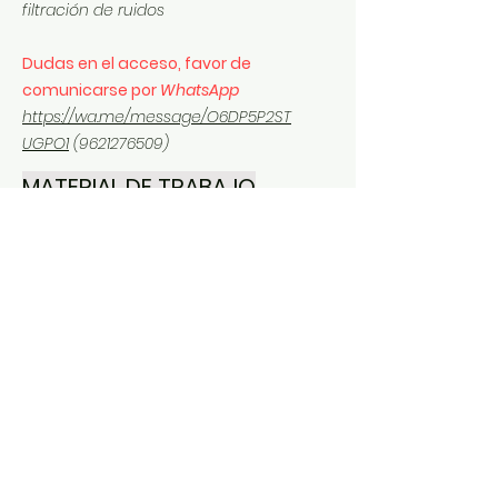
filtración de ruidos
Dudas en el acceso, favor de
comunicarse por
WhatsApp
https://wa.me/message/O6DP5P2ST
UGPO1
(9621276509)
MATERIAL DE TRABAJO
Te comparto los datos de
acceso, material y archivos de
apoyo del curso impartido:
Descarga:
Remuneraciones para socios y accionistas
.pdf
Descargar PDF • 1.87MB