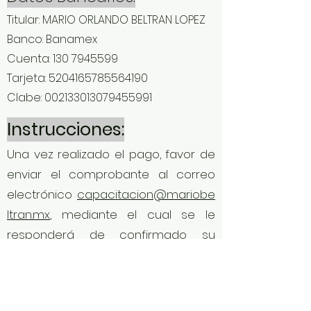
Titular: MARIO ORLANDO BELTRAN LOPEZ
Banco: Banamex
Cuenta:
130 7945599
Tarjeta:
5204165785564190
Clabe: 002133013079455991
Instrucciones:
Una vez realizado el pago, favor de
enviar el comprobante al correo
electrónico
capacitacion@mariobe
ltran.mx
, mediante el cual se le
responderá de confirmado su
correo y se darán instrucciones
para datos de facturación (plazo
no mayor de 24 horas al momento