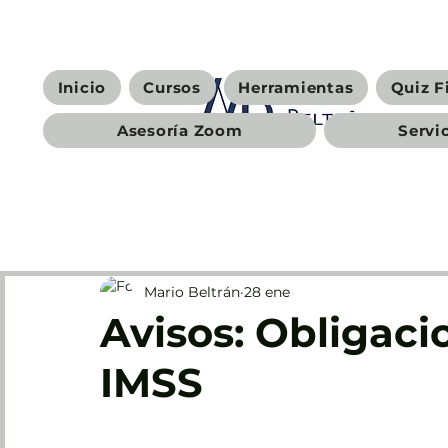
Inicio
Cursos
Herramientas
Quiz F
Asesoría Zoom
Servi
Mario Beltrán
28 ene
Avisos: Obligaci
IMSS