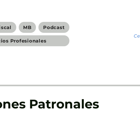
iscal
MB
Podcast
C
cios Profesionales
ones Patronales