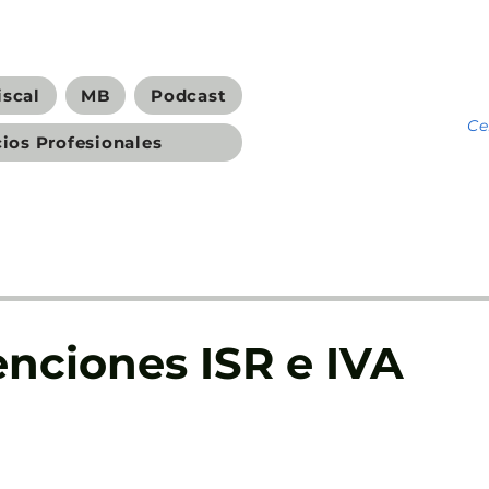
iscal
MB
Podcast
C
cios Profesionales
enciones ISR e IVA