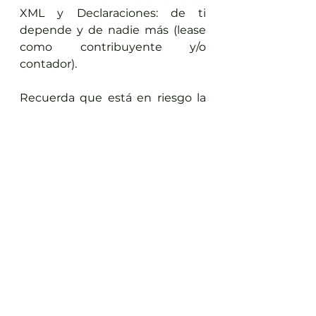
XML y Declaraciones: de ti 
depende y de nadie más (lease 
como contribuyente y/o 
contador).
Recuerda que está en riesgo la 
opinión de cumplimiento de 
obligaciones fiscales y la 
restricción del CSD.
Sígueme en Facebook
Mario Beltran