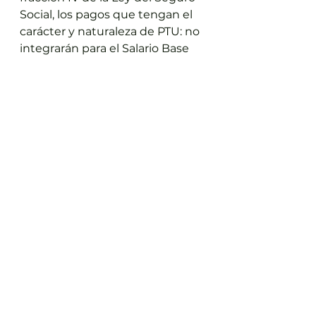
Social, los pagos que tengan el 
carácter y naturaleza de PTU: no 
integrarán para el Salario Base 
de Cotización y Aportación.
Por lo anterior las cantidades 
adicionales que no tengan el 
carácter de PTU: integrarán el 
Salario Base de Cotización como 
una prestación variable.
Mario Beltrán
Ver todo
Entradas recientes