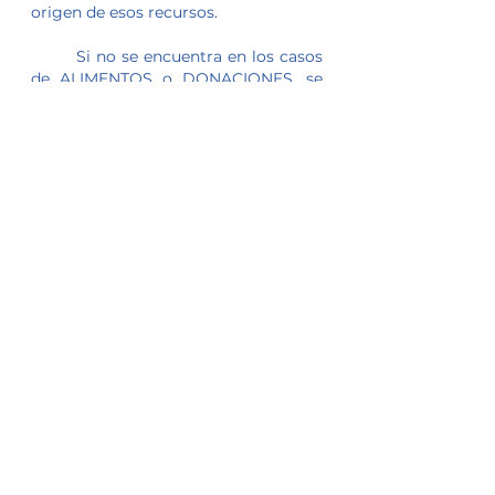
origen de esos recursos.
	Si no se encuentra en los casos 
de ALIMENTOS o DONACIONES, se 
sugiere siempre asesorarse con 
1) SAT 
2) Prodecon 
3) Profesional de la Contaduría o 
Derecho.
Nos saludamos en otro estudio fiscal.
Mario Beltrán
Ver todo
Entradas recientes