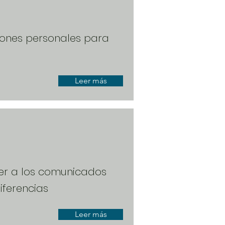
iones personales para
Leer más
der a los comunicados
iferencias
Leer más