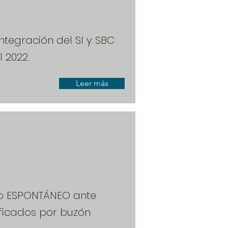
ntegración del SI y SBC
 2022.
Leer más
to ESPONTÁNEO ante
ificados por buzón