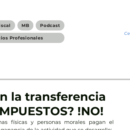
iscal
MB
Podcast
C
cios Profesionales
 la transferencia
 IMPUESTOS? !NO!
as físicas y personas morales pagan el 