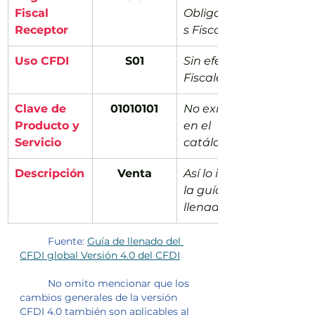
Fiscal 
Obligacione
Receptor
s Fiscales
​Uso CFDI
S01
Sin efectos 
Fiscales
Clave de 
01010101
No existe 
Producto y 
en el 
Servicio
catálogo
​Descripción
Venta
Así lo indica 
la guía de 
llenado
	Fuente: 
Guía de llenado del 
CFDI global Versión 4.0 del CFDI
	No omito mencionar que los 
cambios generales de la versión 
CFDI 4.0 también son aplicables al 