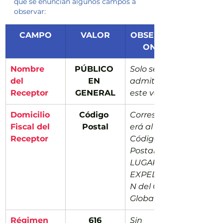
que se enuncian algunos campos a 
observar:
CAMPO
VALOR
OBSERVACI
ONES
Nombre 
PÚBLICO 
Solo se 
del 
EN 
admite 
Receptor
GENERAL
este valor
Domicilio 
Código 
Correspond
Fiscal del 
Postal
erá al 
Receptor
Código 
Postal del 
LUGAR DE 
EXPEDICIÓ
N del CFDI 
Global
Régimen 
616
​Sin 