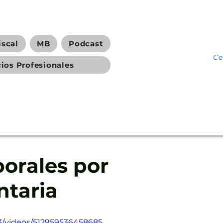
iscal
MB
Podcast
C
cios Profesionales
borales por
ntaria
3/videos/512959536458685