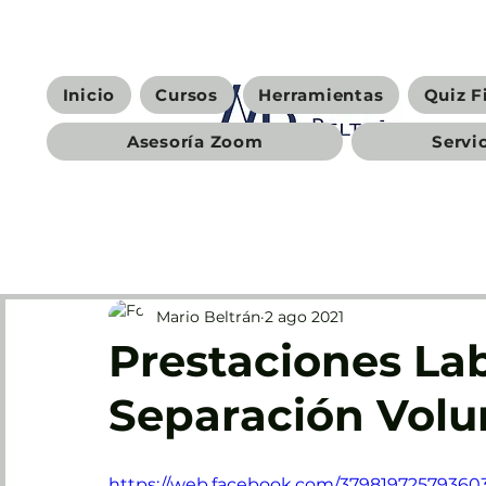
Inicio
Cursos
Herramientas
Quiz F
Asesoría Zoom
Servi
Mario Beltrán
2 ago 2021
Prestaciones La
Separación Volu
https://web.facebook.com/37981972579360